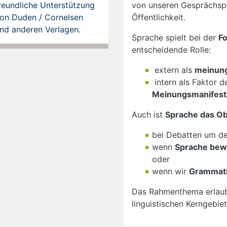
reundliche Unterstützung
von unseren Gesprächspa
on Duden / Cornelsen
Öffentlichkeit.
nd anderen Verlagen.
Sprache spielt bei der
F
entscheidende Rolle:
extern als
meinung
intern als Faktor d
Meinungsmanifest
Auch ist
Sprache das Ob
bei Debatten um d
wenn
Sprache bew
oder
wenn wir
Grammatik
Das Rahmenthema erlaubt
linguistischen Kerngebiet