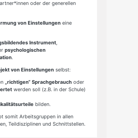
rtner*innen oder der generellen
ormung von Einstellungen
eine
sbildendes Instrument
,
er
psychologischen
ation
.
jekt von Einstellungen
selbst:
en
„richtigen“ Sprachgebrauch
oder
ertet
werden soll (z.B. in der Schule)
alitätsurteile
bilden.
 somit Arbeitsgruppen in allen
en, Teildisziplinen und Schnittstellen.