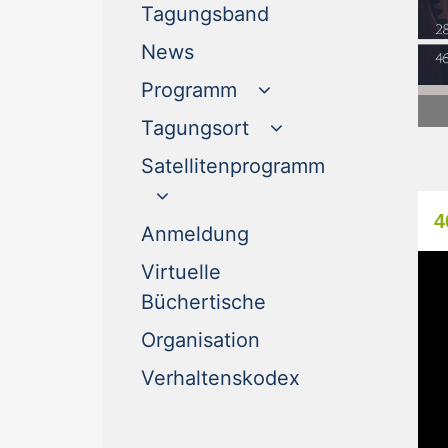
(current)
Tagungsband
(current)
News
Programm
Tagungsort
Satellitenprogramm
4
(current)
Anmeldung
Virtuelle
(current)
Büchertische
(current)
Organisation
(current)
Verhaltenskodex