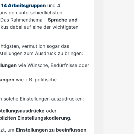
t
14 Arbeitsgruppen
und
4
us den unterschiedlichsten
n. Das Rahmenthema –
Sprache und
kus dabei auf eine der wichtigsten
.
chtigsten, vermutlich sogar das
nstellungen zum Ausdruck zu bringen:
llungen
wie Wünsche, Bedürfnisse oder
llungen
wie z.B. politische
m solche Einstellungen auszudrücken:
nstellungsausdrücke
oder
pliziten Einstellungskodierung
.
tzt, um
Einstellungen zu beeinflussen
,