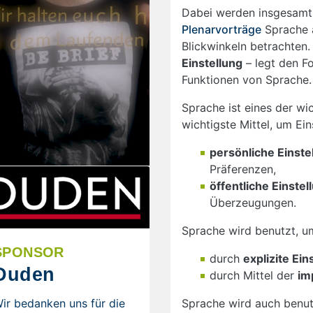
Dabei werden insgesam
Plenarvorträge
Sprache a
Blickwinkeln betrachte
Einstellung
– legt den Fo
Funktionen von Sprache
Sprache ist eines der wi
wichtigste Mittel, um Ei
persönliche Einste
Präferenzen,
öffentliche Einste
Überzeugungen.
Sprache wird benutzt, u
SPONSOR
durch
explizite Ei
Duden
durch Mittel der
im
ir bedanken uns für die
Sprache wird auch benu